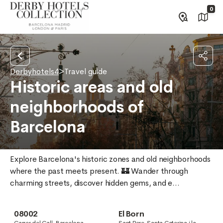
0
Derbyhotels4
>
Travel guide
Historic areas and old
neighborhoods of
Barcelona
Explore Barcelona's historic zones and old neighborhoods 
where the past meets present. 🏰 Wander through 
charming streets, discover hidden gems, and e...
08002
El Born