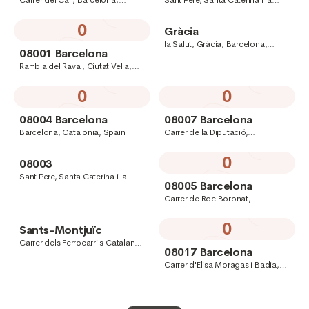
Carrer del Call, Barcelona,
Sant Pere, Santa Caterina i la
Catalonia, Spain
Ribera, Ciutat Vella, Barcelona,
Catalonia, Spain
0
Gràcia
la Salut, Gràcia, Barcelona,
08001 Barcelona
Catalonia, Spain
Rambla del Raval, Ciutat Vella,
Barcelona, Catalonia, Spain
0
0
08004 Barcelona
08007 Barcelona
Barcelona, Catalonia, Spain
Carrer de la Diputació,
Barcelona, Catalonia, Spain
0
08003
Sant Pere, Santa Caterina i la
08005 Barcelona
Ribera, Barcelona, Catalonia,
Spain
Carrer de Roc Boronat,
Barcelona, Catalonia, Spain
0
Sants-Montjuïc
Carrer dels Ferrocarrils Catalans,
08017 Barcelona
Barcelona, Catalonia, Spain
Carrer d'Elisa Moragas i Badia,
Sarrià - Sant Gervasi, Barcelona,
Catalonia, Spain